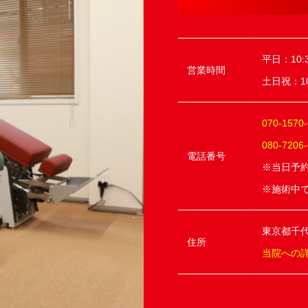
平日：10:3
営業時間
土日祝：10:
070-1570
080-7206
電話番号
※当日予
※施術中
東京都千代
住所
当院への