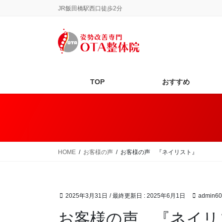
コ
ナ
JR飯田橋駅西口徒歩2分
ン
ビ
テ
ゲ
ン
ー
ツ
シ
に
ョ
移
ン
TOP
おすすめ
動
に
移
動
HOME
お客様の声
お客様の声 『ネイリスト』
2025年3月31日
/ 最終更新日 :
2025年6月1日
admin60
お客様の声 『ネイリ