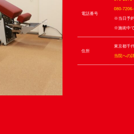
080-7206
電話番号
※当日予
※施術中
東京都千代
住所
当院への