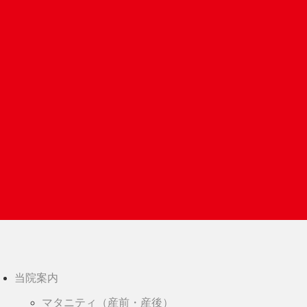
当院案内
マタニティ（産前・産後）