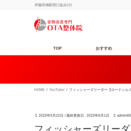
コ
ナ
JR飯田橋駅西口徒歩2分
ン
ビ
テ
ゲ
ン
ー
ツ
シ
に
ョ
移
ン
TOP
おすすめ
動
に
移
動
HOME
YouTuber
フィッシャーズリーダー【ロードシル
2025年5月22日
/ 最終更新日 :
2025年6月1日
admin60
フィッシャーズリーダ